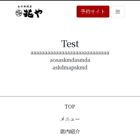
予約サイト
Test
aaaaaaaaaaaaaaaaaaaaaaaaaaaa
aosaskmdasmda
askdmapskmd
TOP
メニュー
店内紹介